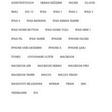
ASSISTIVETOUCH
EKRAN DEĞIŞIMI
FACEID
ICLOUD
IMAC
IOS 13
IPAD
IPAD 1
IPAD 2
IPAD 3
IPAD 4
IPAD BATARYA
IPAD EKRAN TAMIRI
IPAD HOME BUTTON
IPAD HOME TUŞU
IPAD MINI 1
IPAD PIL
IPAD TAMIR
IPHONE
IPHONE FACEID
IPHONE VERI AKTARIMI
IPHONE X
IPHONE ŞARJ
ITUNES
JOYOSHARE ULTFIX
MACBOOK
MACBOOK AIR
MACBOOK EKRAN
MACBOOK PRO
MACBOOK TAMIR
MACOS
MACOS TRASH
MASAÜSTÜ BILGISAYAR
NVRAM
PRAM
SMC
YEDEKLEME
İOS