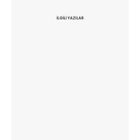
İLGILI YAZILAR
Mart 1, 2022
Macbook Tamiri Bakırköy