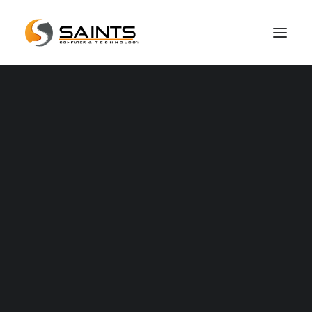
Hakkımızda
Basında Biz
Referanslarımız
Sıkça Sorulan Sorular
Servis Hizmetlerimiz
Apple Servis
iPhone Servis
iPad Servis
Macbook Servis ve Macbook Tamiri
iMac Servis