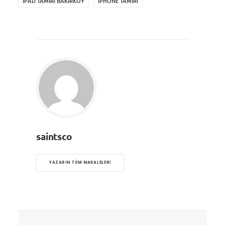
IPAD TAMIRI BAKIRKÖY
IPHONE TAMIRI
saintsco
YAZARIN TÜM MAKALELERI