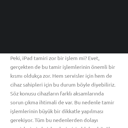
sorunların hızlı bir şekilde çözülmesi için
ARAMA
iPad Tamiri
yoğun bir çaba harcıyorlar.
için
servislerimiz ile iletişim kurmak istiyorsanız
Saints Computer
ana sayfasına gidebilir ve
ilgili bilgileri alabilirsiniz.
Peki, iPad tamiri zor bir işlem mi? Evet,
gerçekten de bu tamir işlemlerinin önemli bir
kısmı oldukça zor. Hem servisler için hem de
cihaz sahipleri için bu durum böyle diyebiliriz.
Söz konusu cihazların farklı aksamlarında
sorun çıkma ihtimali de var. Bu nedenle tamir
işlemlerinin büyük bir dikkatle yapılması
gerekiyor. Tüm bu nedenlerden dolayı