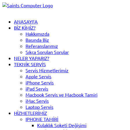
ANASAYFA
BIZ KIMIZ?
Hakkımızda
Basında Biz
Referanslarımız
Sıkça Sorulan Sorular
NELER YAPARIZ?
TEKNIK SERVIS
Servis Hizmetlerimiz
Apple Servis
iPhone Servis
iPad Servis
Macbook Servis ve Macbook Tamiri
iMac Servis
Laptop Servis
HIZMETLERIMIZ
IPHONE TAMIRI
Kulaklık Soketi Değişimi