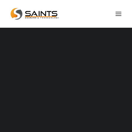
Hakkımızda
Basında Biz
Referanslarımız
Sıkça Sorulan Sorular
En Yakın iPhone Servisi
Servis Hizmetlerimiz
Apple Servis
iPhone Servis
iPad Servis
Macbook Servis ve Macbook Tamiri
iMac Servis