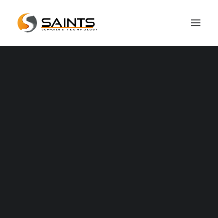
Hakkımızda
Basında Biz
Referanslarımız
Sıkça Sorulan Sorular
Apple Servis
Servis Hizmetlerimiz
Apple Servis
iPhone Servis
iPad Servis
Macbook Servis ve Macbook Tamiri
iMac Servis