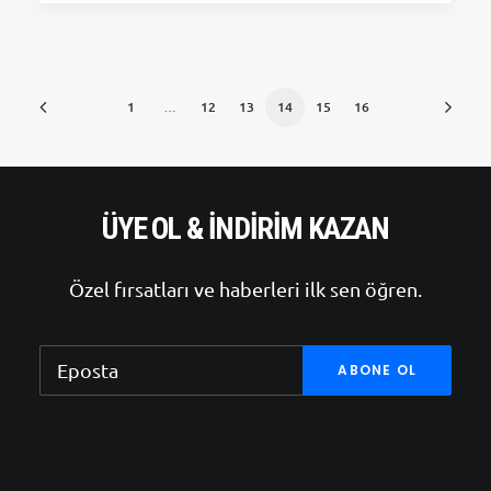
1
…
12
13
14
15
16
ÜYE OL & İNDIRIM KAZAN
Özel fırsatları ve haberleri ilk sen öğren.